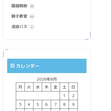
園庭開放
25
親子教室
50
送迎バス
2
カレンダー
2026年8月
月
火
水
木
金
土
日
1
2
3
4
5
6
7
8
9