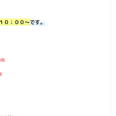
１０：００～
です。
0発
発