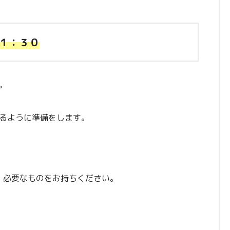
１：３０
。
るように準備をします。
、必要なものをお持ちください。